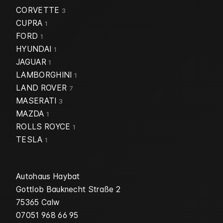
CORVETTE
3
CUPRA
1
FORD
1
HYUNDAI
1
JAGUAR
1
LAMBORGHINI
1
LAND ROVER
7
MASERATI
3
MAZDA
1
ROLLS ROYCE
1
TESLA
1
Autohaus Haybat
Gottlob Bauknecht Straße 2
75365 Calw
07051 968 66 95