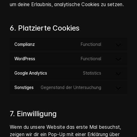
um deine Erlaubnis, analytische Cookies zu setzen.
6. Platzierte Cookies
Consent
Complianz
Functional
to
service
Consent
WordPress
Functional
complianz
to
service
Consent
Google Analytics
Statistics
wordpress
to
service
Consent
Sonstiges
Gegenstand der Untersuchung
google-
to
analytics
service
sonstiges
7. Einwilligung
Wenn du unsere Website das erste Mal besuchst,
zeigen wir dir ein Pop-Up mit einer Erklärung über