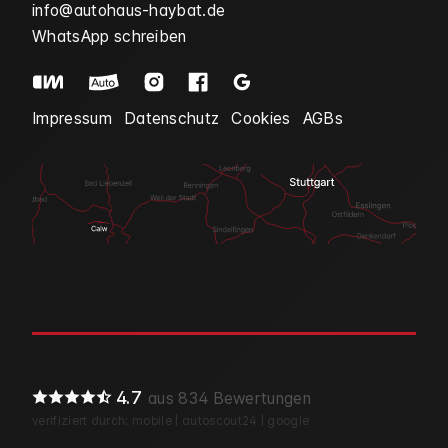
info@autohaus-haybat.de
WhatsApp schreiben
Impressum
Datenschutz
Cookies
AGBs
4.7
aus 834 Bewertungen
verifiziert durch:
mobile
|
autoscout24
|
google