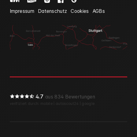
Impressum
Datenschutz
Cookies
AGBs
4.7
aus 834 Bewertungen
verifiziert durch:
mobile
|
autoscout24
|
google