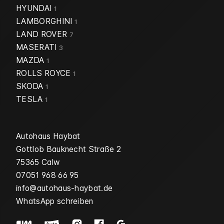
HYUNDAI
1
LAMBORGHINI
1
LAND ROVER
7
MASERATI
3
MAZDA
1
ROLLS ROYCE
1
SKODA
1
TESLA
1
Autohaus Haybat
Gottlob Bauknecht Straße 2
75365 Calw
07051 968 66 95
info@autohaus-haybat.de
WhatsApp schreiben