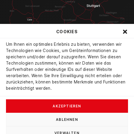
COOKIES
Um Ihnen ein optimales Erlebnis zu bieten, verwenden wir
Technologien wie Cookies, um Geräteinformationen zu
speichern und/oder darauf zuzugreifen. Wenn Sie diesen
Technologien zustimmen, können wir Daten wie das
4.7
Surfverhalten oder eindeutige IDs auf dieser Website
aus 834 Bewertungen
verarbeiten. Wenn Sie Ihre Einwilligung nicht erteilen oder
verifiziert durch:
mobile
|
autoscout24
|
google
zurückziehen, können bestimmte Merkmale und Funktionen
beeinträchtigt werden.
AKZEPTIEREN
ABLEHNEN
© 2026 Autohaus Haybat
VERWALTEN