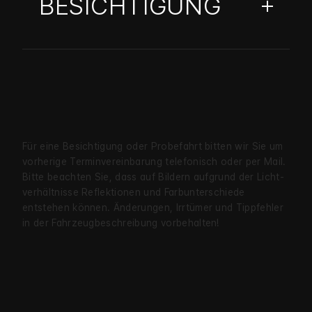
BESICHTIGUNG
Für eine Besichtigung oder Probe­fahrt bitten wir Sie um
vorherige Termin­verein­barung telefonisch oder per Mail.
Bitte beachten Sie, dass auf Bildern aufgrund der Licht­
verhältnisse Reflekt­ionen und Farb­unter­schiede
entstehen können. Änderungen, Irrtümer und Tipp­fehler
in der Fahrzeug­beschreibung vorbehalten!