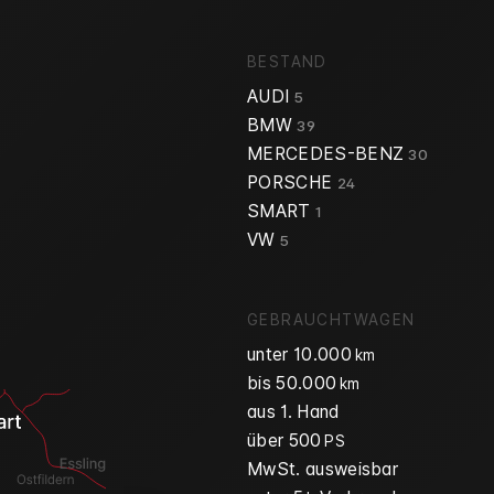
BESTAND
AUDI
5
BMW
39
MERCEDES-BENZ
30
PORSCHE
24
SMART
1
VW
5
GEBRAUCHTWAGEN
unter 10.000
km
bis 50.000
km
aus 1. Hand
über 500
PS
MwSt. ausweisbar