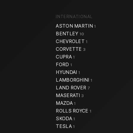
INTERNATIONAL
ASTON MARTIN
1
BENTLEY
10
CHEVROLET
1
CORVETTE
3
CUPRA
1
FORD
1
HYUNDAI
1
LAMBORGHINI
1
LAND ROVER
7
MASERATI
3
MAZDA
1
ROLLS ROYCE
1
SKODA
1
TESLA
1