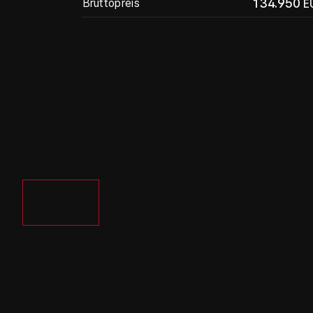
134.950
Bruttopreis
E
Alle Bilder
Vergrößern