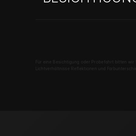
Für eine Besichtigung oder Probe­fahrt bitten wir
Licht­verhältnisse Reflekt­ionen und Farb­unter­s