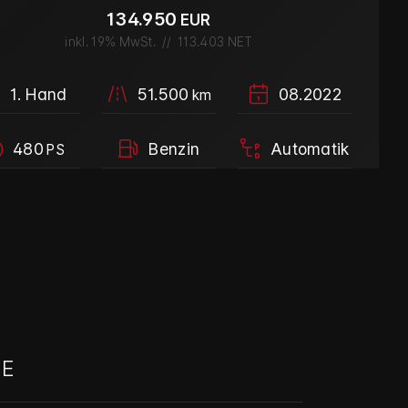
134.950
EUR
inkl. 19% MwSt.
//
113.403 NET
1. Hand
51.500
08.2022
km
480
Benzin
Automatik
PS
E