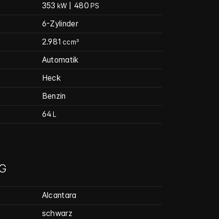
353
| 480
kW
PS
6-Zylinder
2.981
ccm³
Automatik
Heck
Benzin
64
L
G
Alcantara
schwarz