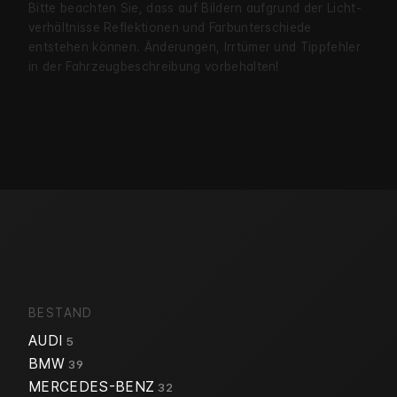
Bitte beachten Sie, dass auf Bildern aufgrund der Licht­
verhältnisse Reflekt­ionen und Farb­unter­schiede
entstehen können. Änderungen, Irrtümer und Tipp­fehler
in der Fahrzeug­beschreibung vorbehalten!
BESTAND
AUDI
5
BMW
39
MERCEDES-BENZ
32