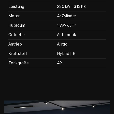
Leistung
230
| 313
kW
PS
Motor
4-Zylinder
Hubraum
1.999
ccm³
Getriebe
Automatik
Antrieb
Allrad
Kraftstoff
Hybrid | B
Tankgröße
49
L