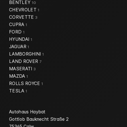
BENTLEY
10
CHEVROLET
1
CORVETTE
3
CUPRA
1
FORD
1
HYUNDAI
1
JAGUAR
1
LAMBORGHINI
1
LAND ROVER
7
MASERATI
3
MAZDA
1
ROLLS ROYCE
1
TESLA
1
Autohaus Haybat
Gottlob Bauknecht Straße 2
75365 Calw