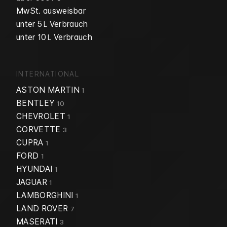
MwSt. ausweisbar
unter 5
Verbrauch
L
unter 10
Verbrauch
L
INTERNATIONAL
ASTON MARTIN
1
BENTLEY
10
CHEVROLET
1
CORVETTE
3
CUPRA
1
FORD
1
HYUNDAI
1
JAGUAR
1
LAMBORGHINI
1
LAND ROVER
7
MASERATI
3