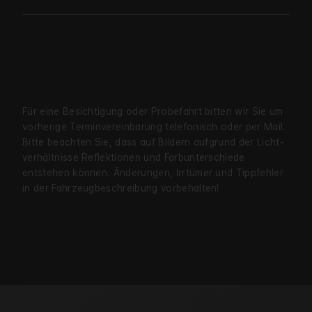
Für eine Besichtigung oder Probe­fahrt bitten wir Sie um
vorherige Termin­verein­barung telefonisch oder per Mail.
Bitte beachten Sie, dass auf Bildern aufgrund der Licht­
verhältnisse Reflekt­ionen und Farb­unter­schiede
entstehen können. Änderungen, Irrtümer und Tipp­fehler
in der Fahrzeug­beschreibung vorbehalten!