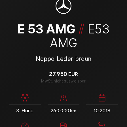
/
/
E 53 AMG
E53
AMG
Nappa Leder braun
27.950
EUR
MwSt. nicht ausweisbar
3. Hand
260.000
10.2018
km