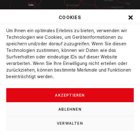
COOKIES
Um Ihnen ein optimales Erlebnis zu bieten, verwenden wir
Technologien wie Cookies, um Geräteinformationen zu
speichern und/oder darauf zuzugreifen. Wenn Sie diesen
Technologien zustimmen, können wir Daten wie das
4.7
Surfverhalten oder eindeutige IDs auf dieser Website
aus 834 Bewertungen
verarbeiten. Wenn Sie Ihre Einwilligung nicht erteilen oder
verifiziert durch:
mobile
|
autoscout24
|
google
zurückziehen, können bestimmte Merkmale und Funktionen
beeinträchtigt werden.
AKZEPTIEREN
ABLEHNEN
© 2026 Autohaus Haybat
VERWALTEN