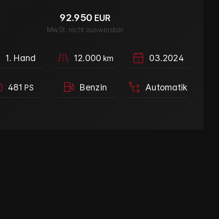
92.950
EUR
MwSt. nicht ausweisbar
1. Hand
12.000
03.2024
km
481
Benzin
Automatik
PS