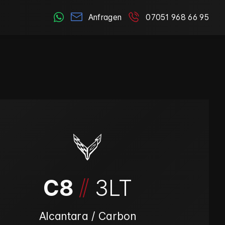
Anfragen
07051 968 66 95
/
/
C8
3LT
Alcantara / Carbon