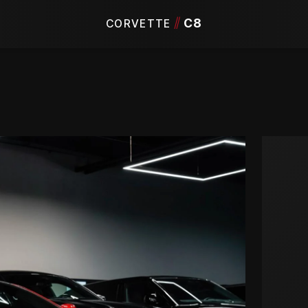
/
/
C8
CORVETTE