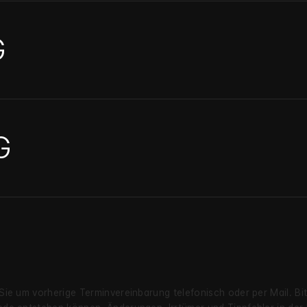
G
G
 Sie um vorherige Termin­verein­barung telefonisch oder per Mail. B