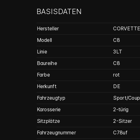
BASISDATEN
Hersteller
CORVETT
Modell
C8
Linie
3LT
Baureihe
C8
Farbe
rot
Herkunft
DE
Fahrzeugtyp
Sport/Cou
Karosserie
2-türig
Sitzplätze
2-Sitzer
Fahrzeug­nummer
C78uf