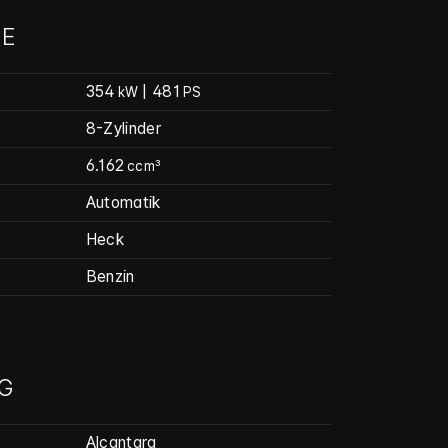
E
354
| 481
kW
PS
8-Zylinder
6.162
ccm³
Automatik
Heck
Benzin
G
Alcantara