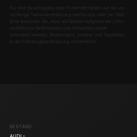
Für eine Besichtigung oder Probe­fahrt bitten wir Sie um
vorherige Termin­verein­barung telefonisch oder per Mail.
Bitte beachten Sie, dass auf Bildern aufgrund der Licht­
verhältnisse Reflekt­ionen und Farb­unter­schiede
entstehen können. Änderungen, Irrtümer und Tipp­fehler
in der Fahrzeug­beschreibung vorbehalten!
BESTAND
AUDI
5