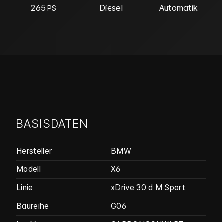
265
Diesel
Automatik
PS
BASISDATEN
Hersteller
BMW
Modell
X6
Linie
xDrive 30 d M Sport
Baureihe
G06