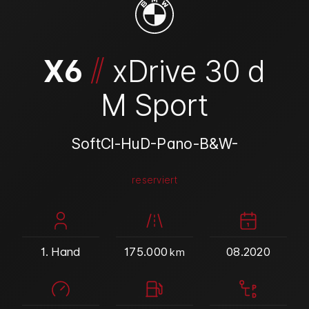
/
/
X6
xDrive 30 d
M Sport
SoftCl-HuD-Pano-B&W-
reserviert
1. Hand
175.000
08.2020
km