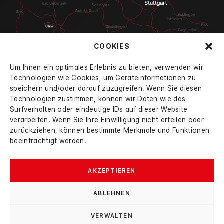
COOKIES
Um Ihnen ein optimales Erlebnis zu bieten, verwenden wir
Technologien wie Cookies, um Geräteinformationen zu
speichern und/oder darauf zuzugreifen. Wenn Sie diesen
Technologien zustimmen, können wir Daten wie das
4.7
Surfverhalten oder eindeutige IDs auf dieser Website
aus 834 Bewertungen
verarbeiten. Wenn Sie Ihre Einwilligung nicht erteilen oder
verifiziert durch:
mobile
|
autoscout24
|
google
zurückziehen, können bestimmte Merkmale und Funktionen
beeinträchtigt werden.
AKZEPTIEREN
ABLEHNEN
© 2026 Autohaus Haybat
VERWALTEN