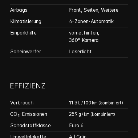
Airbags
Front, Seiten, Weitere
Klimatisierung
4-Zonen-Automatik
Einparkhilfe
vorne, hinten,
360° Kamera
Scheinwerfer
Laserlicht
EFFIZIENZ
Verbrauch
11.3
L / 100 km
(kombiniert)
CO₂-Emissionen
259
g / km
(kombiniert)
Schadstoffklasse
Euro 6
Umweltplakette
4 | Grün