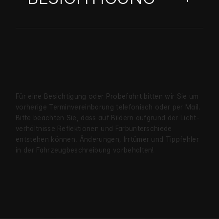
Für eine Besichtigung oder Probe­fahrt bitten wir Sie um
vorherige Termin­verein­barung telefonisch oder per Mail.
Bitte beachten Sie, dass auf Bildern aufgrund der Licht­
verhältnisse Reflekt­ionen und Farb­unter­schiede
entstehen können. Änderungen, Irrtümer und Tipp­fehler
in der Fahrzeug­beschreibung vorbehalten!