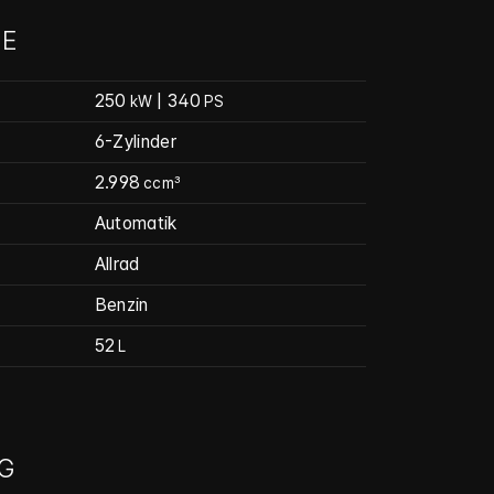
E
250
| 340
kW
PS
6-Zylinder
2.998
ccm³
Automatik
Allrad
Benzin
52
L
G