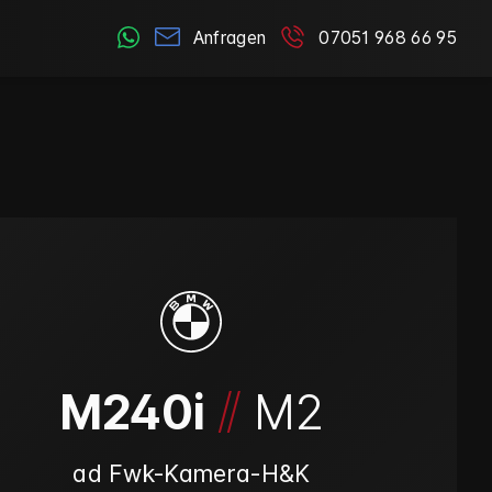
Anfragen
07051 968 66 95
/
/
M240i
M2
ad Fwk-Kamera-H&K