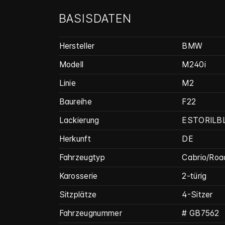
BASISDATEN
Hersteller
BMW
Modell
M240i
Linie
M2
Baureihe
F22
Lackierung
ESTORILBL
Herkunft
DE
Fahrzeugtyp
Cabrio/Roa
Karosserie
2-türig
Sitzplätze
4-Sitzer
Fahrzeug­nummer
# GB7562