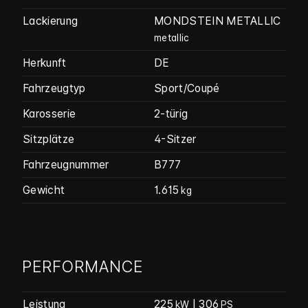
Lackierung
MONDSTEIN METALLIC
metallic
Herkunft
DE
Fahrzeugtyp
Sport/Coupé
Karosserie
2-türig
Sitzplätze
4-Sitzer
Fahrzeug­nummer
B777
Gewicht
1.615
kg
PERFORMANCE
Leistung
225
| 306
kW
PS