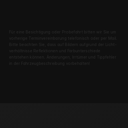
Für eine Besichtigung oder Probe­fahrt bitten wir Sie um
vorherige Termin­verein­barung telefonisch oder per Mail.
Bitte beachten Sie, dass auf Bildern aufgrund der Licht­
verhältnisse Reflekt­ionen und Farb­unter­schiede
entstehen können. Änderungen, Irrtümer und Tipp­fehler
in der Fahrzeug­beschreibung vorbehalten!