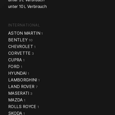
L
unter 10
Verbrauch
L
INTERNATIONAL
ASTON MARTIN
1
BENTLEY
10
CHEVROLET
1
CORVETTE
3
CUPRA
1
FORD
1
HYUNDAI
1
LAMBORGHINI
1
LAND ROVER
7
MASERATI
3
MAZDA
1
ROLLS ROYCE
1
SKODA
1