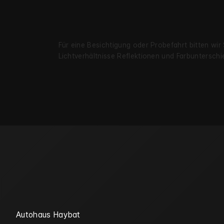
Für eine Besichtigung oder Probe­fahrt bitten wir
Licht­verhältnisse Reflekt­ionen und Farb­unter­s
Autohaus Haybat