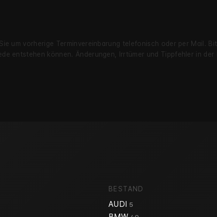
 Sie um vorherige Termin­verein­barung telefonisch oder per Mail. B
chiede entstehen können. Änderungen, Irrtümer und Tipp­fehler in de
BESTAND
AUDI
5
BMW