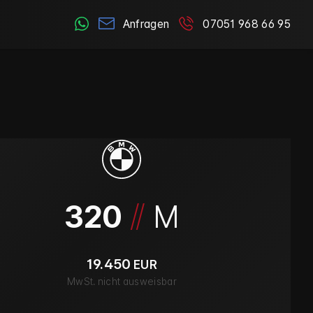
Anfragen
07051 968 66 95
/
/
320
M
19.450
EUR
MwSt. nicht ausweisbar