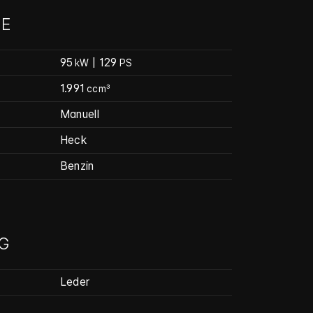
E
95
| 129
kW
PS
1.991
ccm³
Manuell
Heck
Benzin
G
Leder