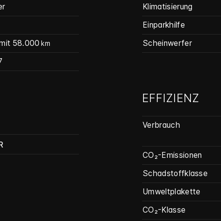
er
Klimatisierung
Einparkhilfe
mit 58.000
Scheinwerfer
km
7
EFFIZIENZ
Verbrauch
R
CO₂-Emissionen
Schadstoffklasse
Umweltplakette
CO₂-Klasse