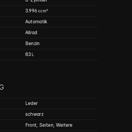
3.996
ccm³
Automatik
Allrad
Benzin
83
L
G
Leder
schwarz
Front, Seiten, Weitere