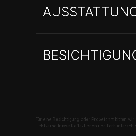
AUSSTATTUN
BESICHTIGUN
Für eine Besichtigung oder Probe­fahrt bitten wir
Licht­verhältnisse Reflekt­ionen und Farb­unter­s