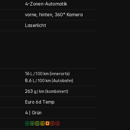
4-Zonen-Automatik
vorne, hinten, 360° Kamera
Laserlicht
16
L / 100 km
(innerorts)
8.6
L / 100 km
(Autobahn)
263
g / km
(kombiniert)
Euro 6d Temp
4 | Grün
🄰
🄱
🄲
🄳
🄴
🄵
🄶