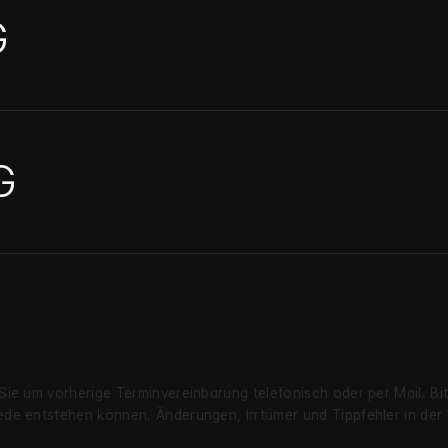
G
G
 Sie um vorherige Termin­verein­barung telefonisch oder per Mail. B
chiede entstehen können. Änderungen, Irrtümer und Tipp­fehler in de