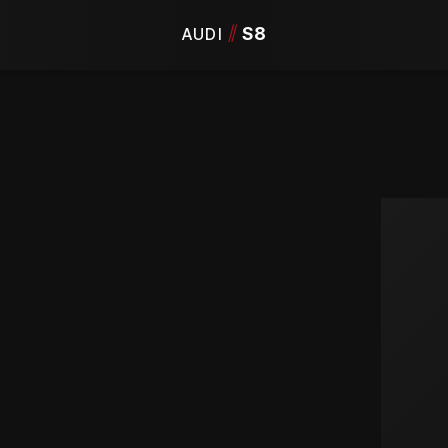
/
/
S8
AUDI