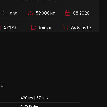
1. Hand
59.000
08.2020
km
571
Benzin
Automatik
PS
E
420
| 571
kW
PS
8-Zylinder