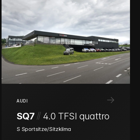
→
AUDI
/
/
SQ7
4.0 TFSI quattro
S Sportsitze/Sitzklima