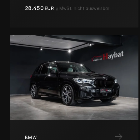
28.450
EUR
//
MwSt. nicht ausweisbar
→
BMW