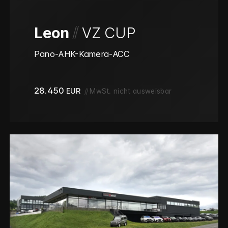
/
/
Leon
VZ CUP
Pano-AHK-Kamera-ACC
28.450
EUR
//
MwSt. nicht ausweisbar