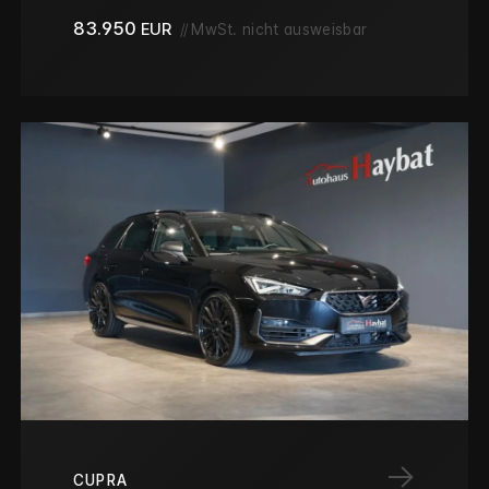
83.950
EUR
//
MwSt. nicht ausweisbar
→
CUPRA