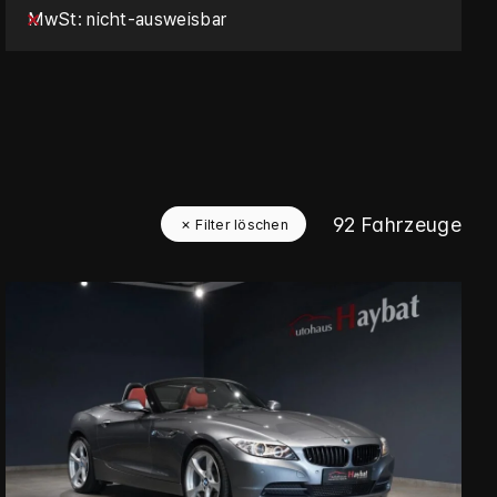
MwSt
nicht-ausweisbar
92
Fahrzeuge
✗ Filter löschen