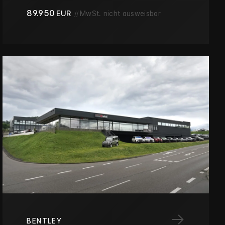
89.950
EUR
//
MwSt. nicht ausweisbar
→
BENTLEY