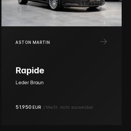
→
ASTON MARTIN
Rapide
Leder Braun
51.950
EUR
//
MwSt. nicht ausweisbar