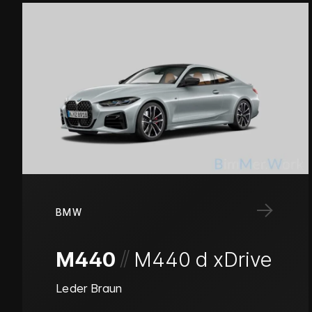
→
BMW
/
/
M440
M440 d xDrive
Leder Braun