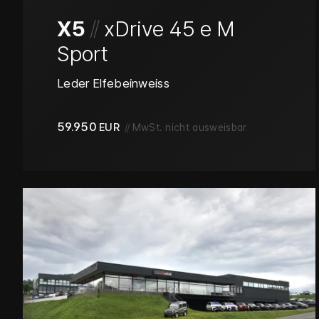
/
/
X5
xDrive 45 e M
Sport
Leder Elfebeinweiss
59.950
EUR
//
MwSt. nicht ausweisbar