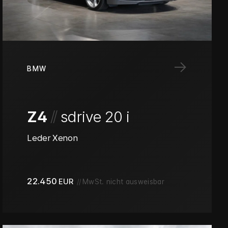
→
BMW
/
/
Z4
sdrive 20 i
Leder Xenon
22.450
EUR
//
MwSt. nicht ausweisbar