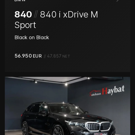
/
/
840
840 i xDrive M
Sport
Black on Black
56.950
EUR
//
47.857
NET