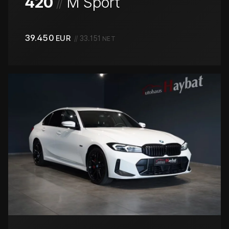
/
/
420
M Sport
39.450
EUR
//
33.151
NET