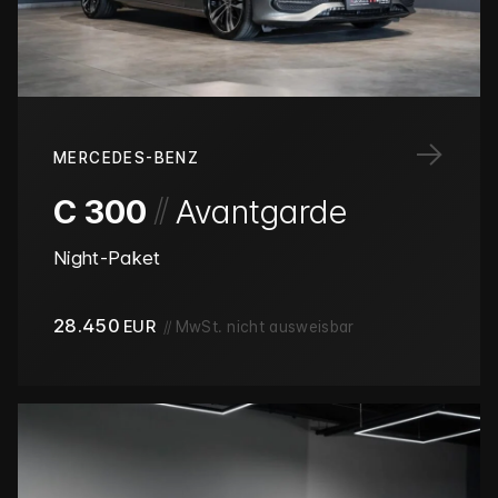
→
MERCEDES-BENZ
/
/
C 300
Avantgarde
Night-Paket
28.450
EUR
//
MwSt. nicht ausweisbar