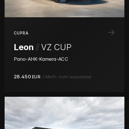
→
CUPRA
/
/
Leon
VZ CUP
Pano-AHK-Kamera-ACC
28.450
EUR
//
MwSt. nicht ausweisbar