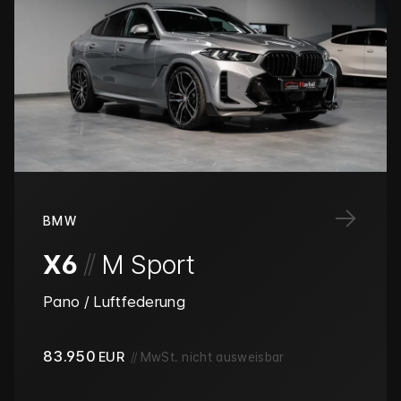
→
BMW
/
/
X6
M Sport
Pano / Luftfederung
83.950
EUR
//
MwSt. nicht ausweisbar