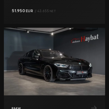
51.950
EUR
//
43.655
NET
→
BMW