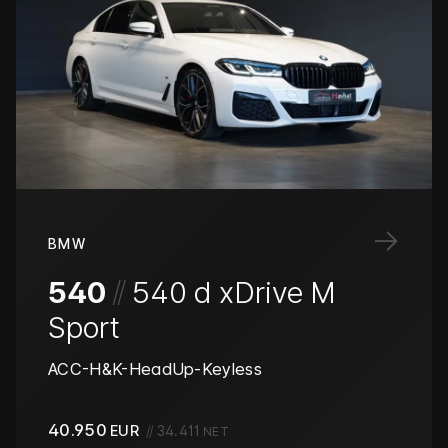
→
BMW
/
/
540
540 d xDrive M
Sport
ACC-H&K-HeadUp-Keyless
40.950
EUR
//
34.411
NET