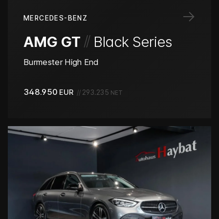
→
MERCEDES-BENZ
/
/
AMG GT
Black Series
Burmester High End
348.950
EUR
//
293.235
NET