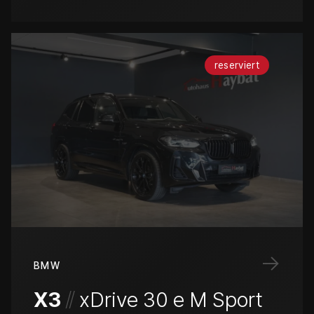
reserviert
→
BMW
/
/
X3
xDrive 30 e M Sport