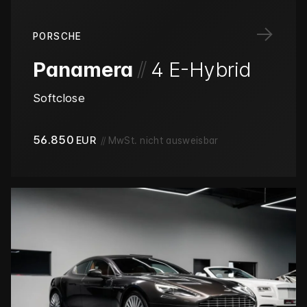
→
PORSCHE
/
/
Panamera
4 E-Hybrid
Softclose
56.850
EUR
//
MwSt. nicht ausweisbar