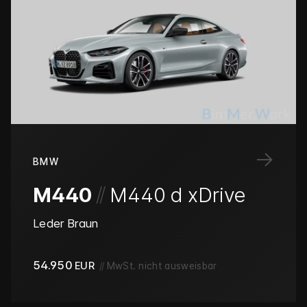
→
BMW
/
/
M440
M440 d xDrive
Leder Braun
54.950
EUR
//
MwSt. nicht ausweisbar