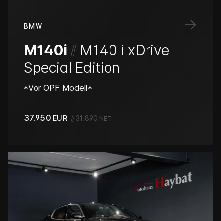
→
BMW
/
/
M140i
M140 i xDrive
Special Edition
*Vor OPF Modell*
37.950
EUR
//
31.890
NET