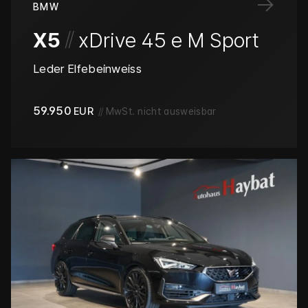
→
BMW
/
/
X5
xDrive 45 e M Sport
Leder Elfebeinweiss
59.950
EUR
//
MwSt. nicht ausweisbar