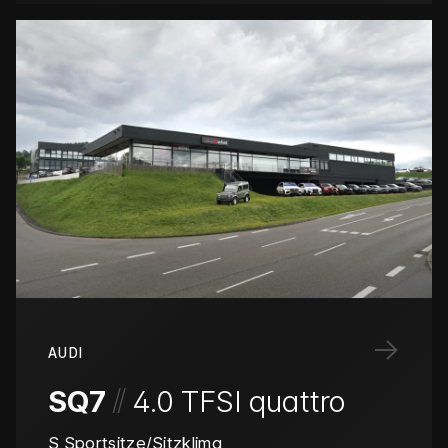
→
AUDI
/
/
SQ7
4.0 TFSI quattro
S Sportsitze/Sitzklima