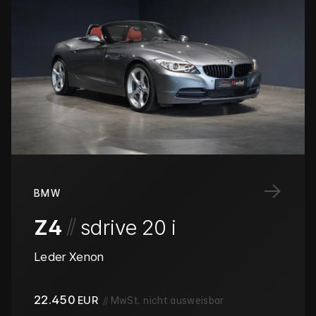
→
BMW
/
/
Z4
sdrive 20 i
Leder Xenon
22.450
EUR
//
MwSt. nicht ausweisbar