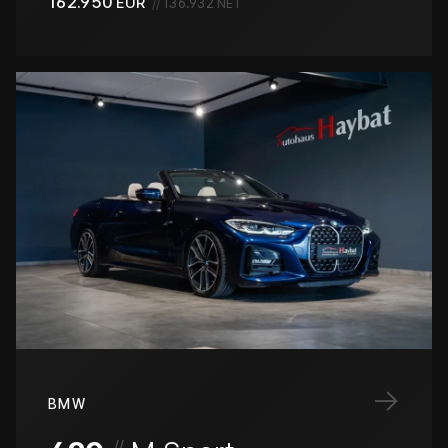
162.950
EUR
//
136.932
NET
→
BMW