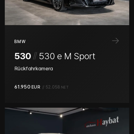
→
BMW
/
/
530
530 e M Sport
Rückfahrkamera
61.950
EUR
//
52.058
NET