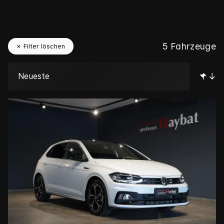
5
Fahrzeuge
✗ Filter löschen
↑↓