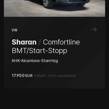
→
VW
/
/
Sharan
Comfortline
BMT/Start-Stopp
AHK-Alcantara-StanHzg
17.950
EUR
//
MwSt. nicht ausweisbar