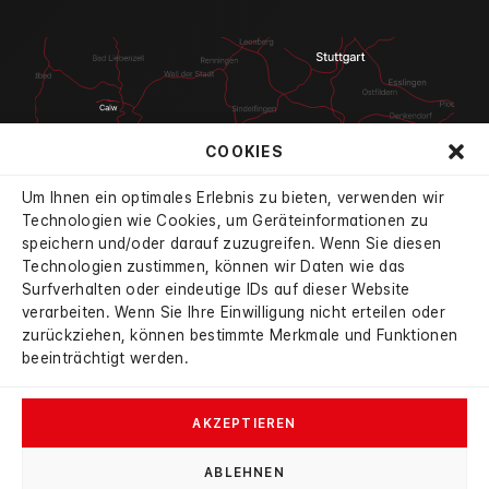
COOKIES
Um Ihnen ein optimales Erlebnis zu bieten, verwenden wir
Technologien wie Cookies, um Geräteinformationen zu
speichern und/oder darauf zuzugreifen. Wenn Sie diesen
Technologien zustimmen, können wir Daten wie das
Surfverhalten oder eindeutige IDs auf dieser Website
4.7
aus 834 Bewertungen
verarbeiten. Wenn Sie Ihre Einwilligung nicht erteilen oder
verifiziert durch:
mobile
|
autoscout24
|
google
zurückziehen, können bestimmte Merkmale und Funktionen
beeinträchtigt werden.
AKZEPTIEREN
ABLEHNEN
© 2026 Autohaus Haybat