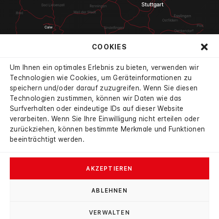
COOKIES
Um Ihnen ein optimales Erlebnis zu bieten, verwenden wir
Technologien wie Cookies, um Geräteinformationen zu
speichern und/oder darauf zuzugreifen. Wenn Sie diesen
Technologien zustimmen, können wir Daten wie das
4.7
Surfverhalten oder eindeutige IDs auf dieser Website
aus 834 Bewertungen
verarbeiten. Wenn Sie Ihre Einwilligung nicht erteilen oder
verifiziert durch:
mobile
|
autoscout24
|
google
zurückziehen, können bestimmte Merkmale und Funktionen
beeinträchtigt werden.
AKZEPTIEREN
ABLEHNEN
© 2026 Autohaus Haybat
VERWALTEN