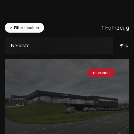
1 Fahrzeug
✗ Filter löschen
↑↓
reserviert