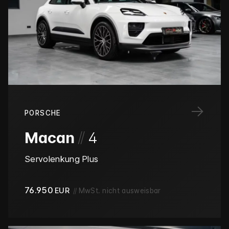
→
PORSCHE
/
/
Macan
4
Servolenkung Plus
76.950
EUR
//
MwSt. nicht ausweisbar