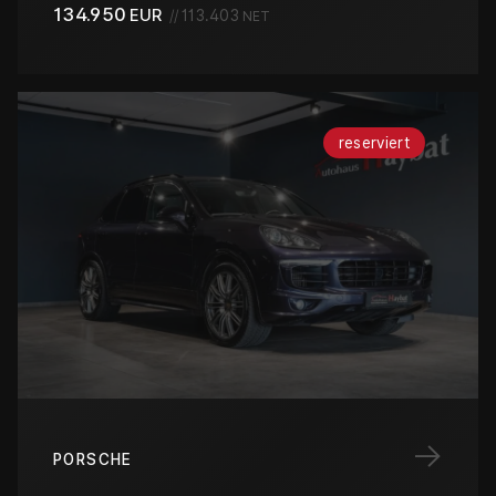
134.950
EUR
//
113.403
NET
reserviert
→
PORSCHE