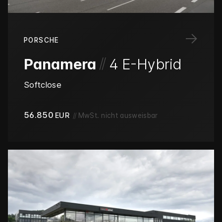
→
PORSCHE
/
/
Panamera
4 E-Hybrid
Softclose
56.850
EUR
//
MwSt. nicht ausweisbar