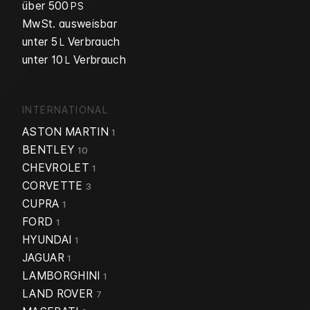
über 500
PS
MwSt. ausweisbar
unter 5
Verbrauch
L
unter 10
Verbrauch
L
INTERNATIONAL
ASTON MARTIN
1
BENTLEY
10
CHEVROLET
1
CORVETTE
3
CUPRA
1
FORD
1
HYUNDAI
1
JAGUAR
1
LAMBORGHINI
1
LAND ROVER
7