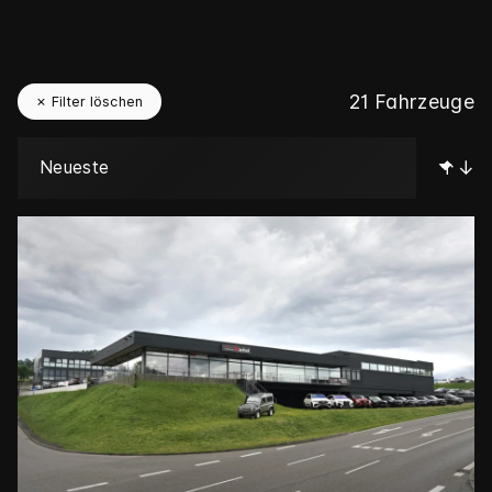
21
Fahrzeuge
✗ Filter löschen
↑↓