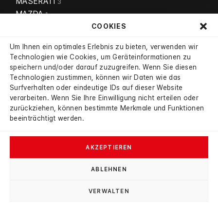
MASERATI
3
MAZDA
1
ROLLS ROYCE
COOKIES
1
TESLA
1
Um Ihnen ein optimales Erlebnis zu bieten, verwenden wir
Technologien wie Cookies, um Geräteinformationen zu
speichern und/oder darauf zuzugreifen. Wenn Sie diesen
Autohaus Haybat
Technologien zustimmen, können wir Daten wie das
Gottlob Bauknecht Straße 2
Surfverhalten oder eindeutige IDs auf dieser Website
verarbeiten. Wenn Sie Ihre Einwilligung nicht erteilen oder
75365 Calw
zurückziehen, können bestimmte Merkmale und Funktionen
07051 968 66 95
beeinträchtigt werden.
info@autohaus-haybat.de
WhatsApp schreiben
AKZEPTIEREN
ABLEHNEN
Impressum
Datenschutz
Cookies
AGBs
VERWALTEN