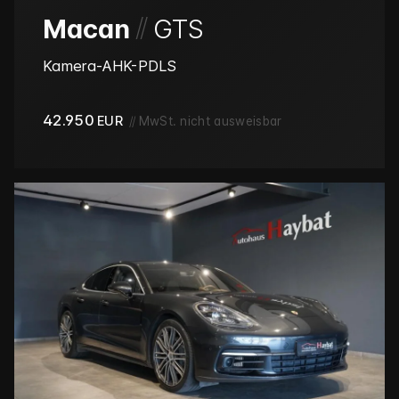
/
/
Macan
GTS
Kamera-AHK-PDLS
42.950
EUR
//
MwSt. nicht ausweisbar