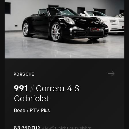
→
PORSCHE
/
/
991
Carrera 4 S
Cabriolet
Bose / PTV Plus
83.950
EUR
//
MwSt. nicht ausweisbar