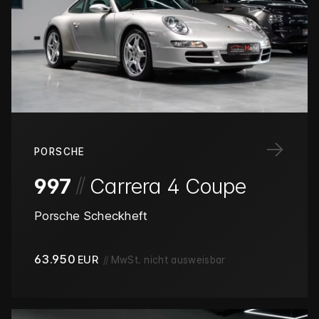
→
PORSCHE
/
/
997
Carrera 4 Coupe
Porsche Scheckheft
63.950
EUR
//
MwSt. nicht ausweisbar