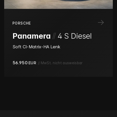
→
PORSCHE
/
/
Panamera
4 S Diesel
Soft Cl-Matrix-HA Lenk
56.950
EUR
//
MwSt. nicht ausweisbar