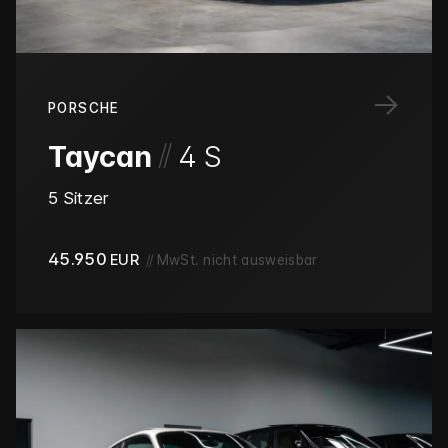
→
PORSCHE
/
/
Taycan
4 S
5 Sitzer
45.950
EUR
//
MwSt. nicht ausweisbar