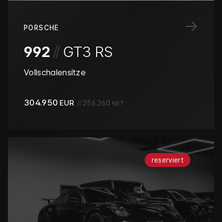
→
PORSCHE
/
/
992
GT3 RS
Vollschalensitze
304.950
EUR
//
256.260
NET
reserviert