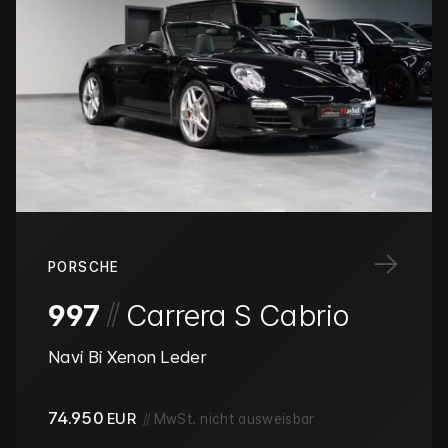
→
PORSCHE
/
/
997
Carrera S Cabrio
Navi Bi Xenon Leder
74.950
EUR
//
MwSt. nicht ausweisbar