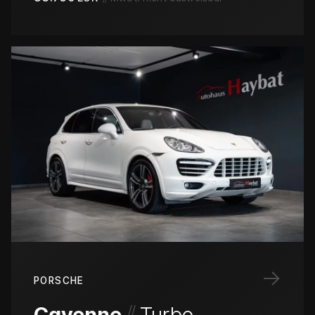
→
PORSCHE
/
/
Cayenne
Turbo