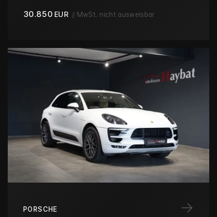
30.850
EUR
//
MwSt. nicht ausweisbar
→
PORSCHE