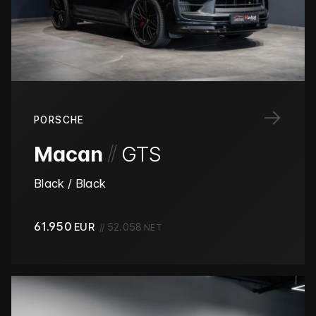
→
PORSCHE
/
/
Macan
GTS
Black / Black
61.950
EUR
//
52.058
NET