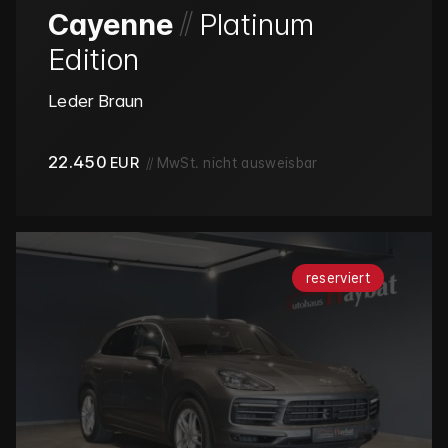
/
/
Cayenne
Platinum
Edition
Leder Braun
22.450
EUR
//
MwSt. nicht ausweisbar
reserviert