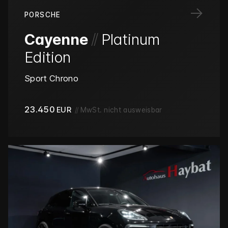
→
PORSCHE
/
/
Cayenne
Platinum
Edition
Sport Chrono
23.450
EUR
//
MwSt. nicht ausweisbar