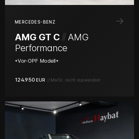
→
MERCEDES-BENZ
/
/
AMG GT C
AMG
Performance
*Vor-OPF Modell*
124.950
EUR
//
MwSt. nicht ausweisbar