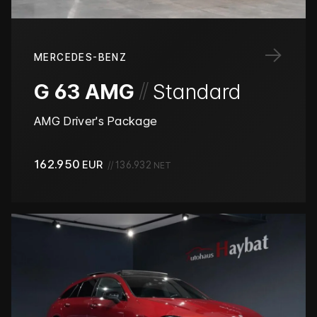
→
MERCEDES-BENZ
/
/
G 63 AMG
Standard
AMG Driver's Package
162.950
EUR
//
136.932
NET