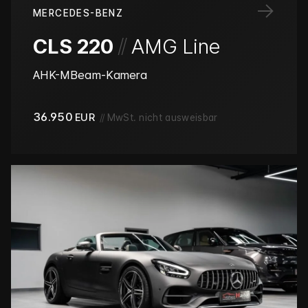
→
MERCEDES-BENZ
/
/
CLS 220
AMG Line
AHK-MBeam-Kamera
36.950
EUR
//
MwSt. nicht ausweisbar