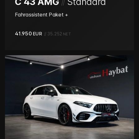
/
/
C 43 AMG
Standard
Fahrassistent Paket +
41.950
EUR
//
35.252
NET