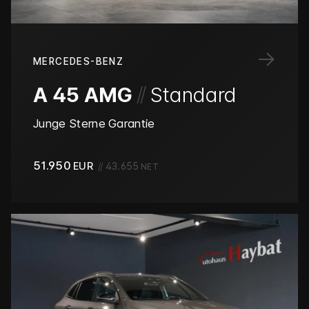
→
MERCEDES-BENZ
/
/
A 45 AMG
Standard
Junge Sterne Garantie
51.950
EUR
//
43.655
NET