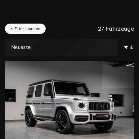
27
Fahrzeuge
✗ Filter löschen
↑↓