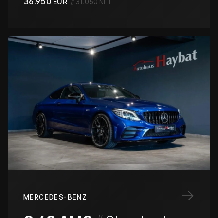
36.950
EUR
//
31.050
NET
→
MERCEDES-BENZ