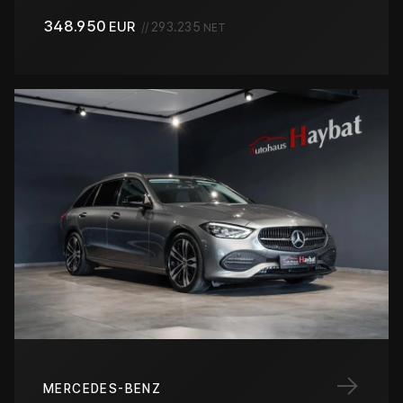
348.950
EUR
//
293.235
NET
→
MERCEDES-BENZ