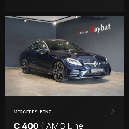
→
MERCEDES-BENZ
/
/
C 400
AMG Line