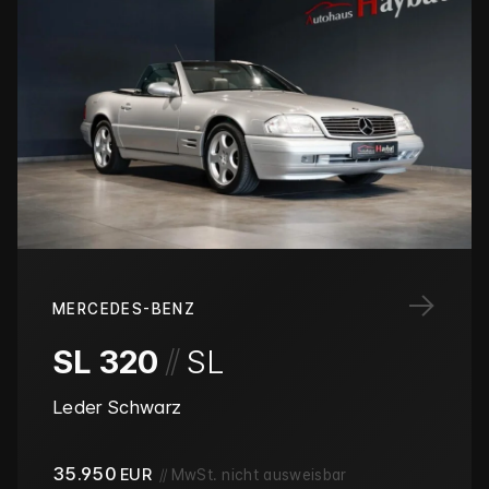
→
MERCEDES-BENZ
/
/
SL 320
SL
Leder Schwarz
35.950
EUR
//
MwSt. nicht ausweisbar