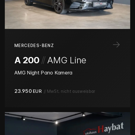
→
MERCEDES-BENZ
/
/
A 200
AMG Line
AMG Night Pano Kamera
23.950
EUR
//
MwSt. nicht ausweisbar