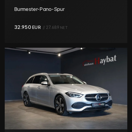
Burmester-Pano-Spur
32.950
EUR
//
27.689
NET