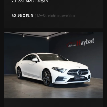
20-Zoll AMG Felgen
63.950
EUR
//
MwSt. nicht ausweisbar