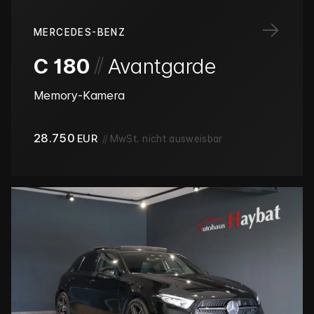
→
MERCEDES-BENZ
/
/
C 180
Avantgarde
Memory-Kamera
28.750
EUR
//
MwSt. nicht ausweisbar