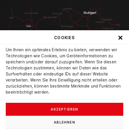
COOKIES
Um Ihnen ein optimales Erlebnis zu bieten, verwenden wir
Technologien wie Cookies, um Geräteinformationen zu
speichern und/oder darauf zuzugreifen. Wenn Sie diesen
Technologien zustimmen, können wir Daten wie das
4.7
Surfverhalten oder eindeutige IDs auf dieser Website
aus 834 Bewertungen
verarbeiten. Wenn Sie Ihre Einwilligung nicht erteilen oder
verifiziert durch:
mobile
|
autoscout24
|
google
zurückziehen, können bestimmte Merkmale und Funktionen
beeinträchtigt werden.
AKZEPTIEREN
ABLEHNEN
© 2026 Autohaus Haybat