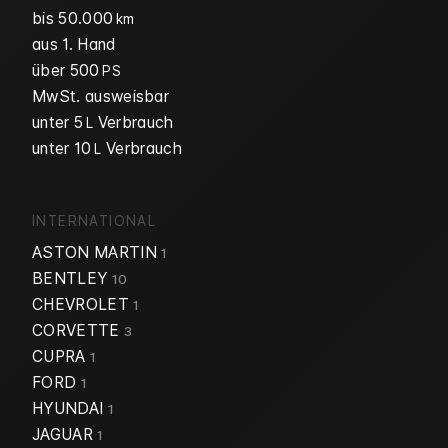
bis 50.000
km
aus 1. Hand
über 500
PS
MwSt. ausweisbar
unter 5
Verbrauch
L
unter 10
Verbrauch
L
INTERNATIONAL
ASTON MARTIN
1
BENTLEY
10
CHEVROLET
1
CORVETTE
3
CUPRA
1
FORD
1
HYUNDAI
1
JAGUAR
1