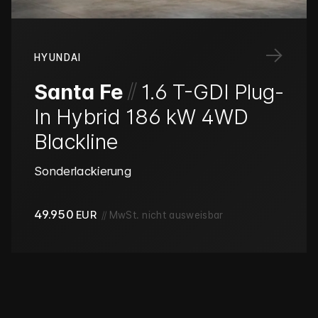
→
HYUNDAI
/
/
Santa Fe
1.6 T-GDI Plug-
In Hybrid 186 kW 4WD
Blackline
Sonderlackierung
49.950
EUR
//
MwSt. nicht ausweisbar