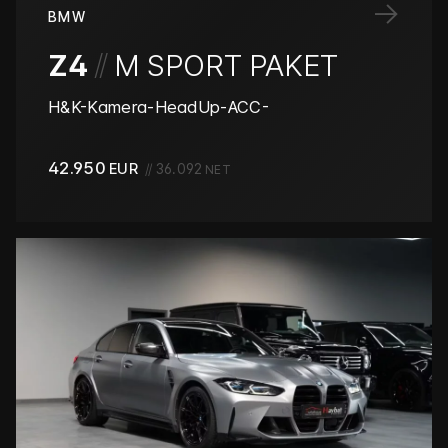
→
BMW
/
/
Z4
M SPORT PAKET
H&K-Kamera-HeadUp-ACC-
42.950
EUR
//
36.092
NET