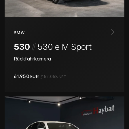
→
BMW
/
/
530
530 e M Sport
Rückfahrkamera
61.950
EUR
//
52.058
NET