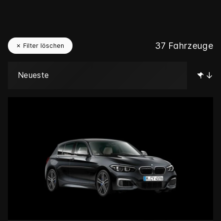
37
Fahrzeuge
✗ Filter löschen
↑↓