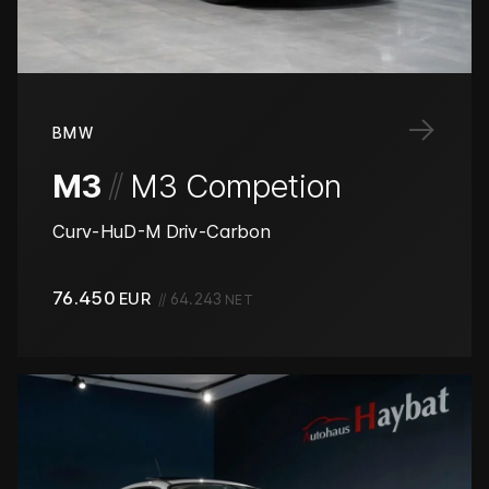
→
BMW
/
/
M3
M3 Competion
Curv-HuD-M Driv-Carbon
76.450
EUR
//
64.243
NET