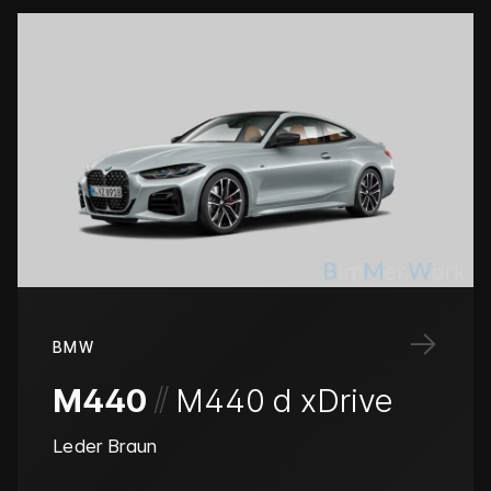
→
BMW
/
/
M440
M440 d xDrive
Leder Braun