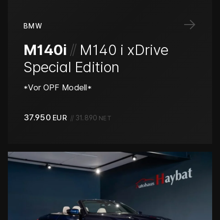
→
BMW
/
/
M140i
M140 i xDrive
Special Edition
*Vor OPF Modell*
37.950
EUR
//
31.890
NET