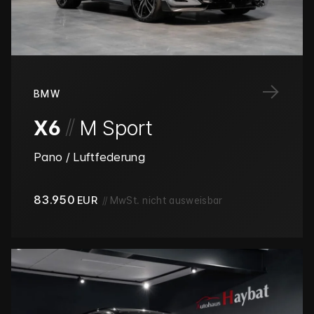
→
BMW
/
/
X6
M Sport
Pano / Luftfederung
83.950
EUR
//
MwSt. nicht ausweisbar