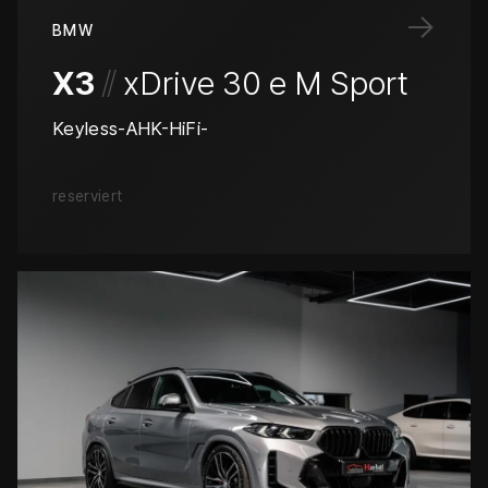
→
BMW
/
/
X3
xDrive 30 e M Sport
Keyless-AHK-HiFi-
reserviert