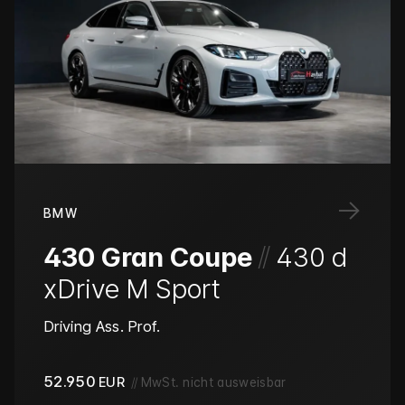
→
BMW
/
/
430 Gran Coupe
430 d
xDrive M Sport
Driving Ass. Prof.
52.950
EUR
//
MwSt. nicht ausweisbar