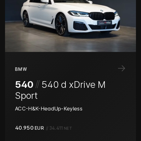
→
BMW
/
/
540
540 d xDrive M
Sport
ACC-H&K-HeadUp-Keyless
40.950
EUR
//
34.411
NET