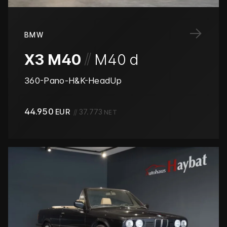
→
BMW
/
/
X3 M40
M40 d
360-Pano-H&K-HeadUp
44.950
EUR
//
37.773
NET