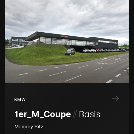
→
BMW
/
/
1er_M_Coupe
Basis
Memory Sitz