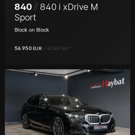
/
/
840
840 i xDrive M
Sport
Black on Black
56.950
EUR
//
47.857
NET