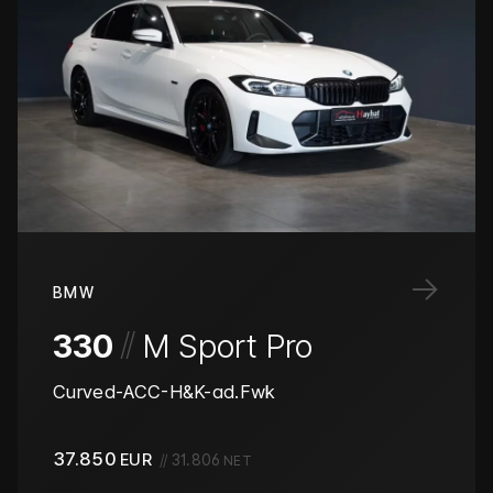
→
BMW
/
/
330
M Sport Pro
Curved-ACC-H&K-ad.Fwk
37.850
EUR
//
31.806
NET