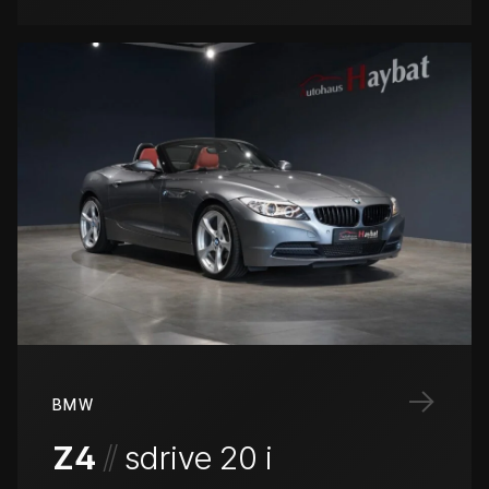
→
BMW
/
/
Z4
sdrive 20 i