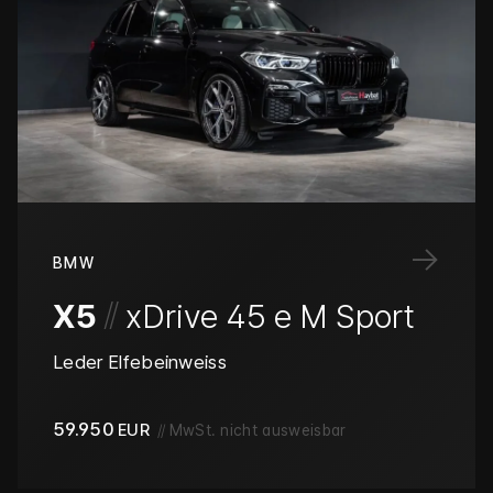
→
BMW
/
/
X5
xDrive 45 e M Sport
Leder Elfebeinweiss
59.950
EUR
//
MwSt. nicht ausweisbar