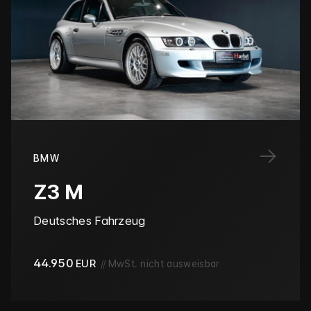
→
BMW
Z3 M
Deutsches Fahrzeug
44.950
EUR
//
MwSt. nicht ausweisbar