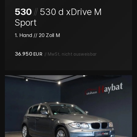
/
/
530
530 d xDrive M
Sport
1. Hand // 20 Zoll M
36.950
EUR
//
MwSt. nicht ausweisbar