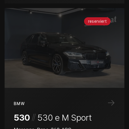
reserviert
→
BMW
/
/
530
530 e M Sport