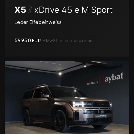
/
/
X5
xDrive 45 e M Sport
Leder Elfebeinweiss
59.950
EUR
//
MwSt. nicht ausweisbar