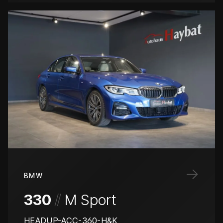
→
BMW
/
/
330
M Sport
HEADUP-ACC-360-H&K