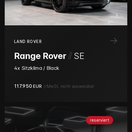
→
LAND ROVER
/
/
Range Rover
SE
4x Sitzklima / Black
117.950
EUR
//
MwSt. nicht ausweisbar
reserviert