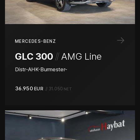
→
MERCEDES-BENZ
/
/
GLC 300
AMG Line
Distr-AHK-Burmester-
36.950
EUR
//
31.050
NET