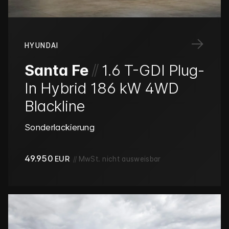
→
HYUNDAI
/
/
Santa Fe
1.6 T-GDI Plug-
In Hybrid 186 kW 4WD
Blackline
Sonderlackierung
49.950
EUR
//
MwSt. nicht ausweisbar