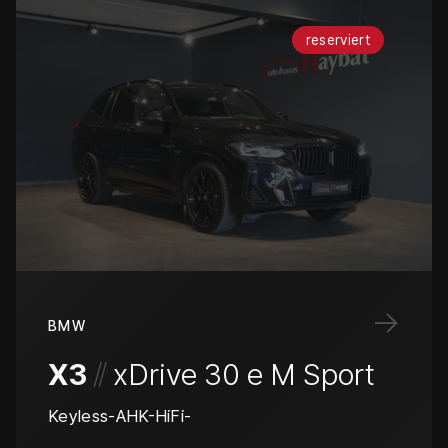
reserviert
→
BMW
/
/
X3
xDrive 30 e M Sport
Keyless-AHK-HiFi-