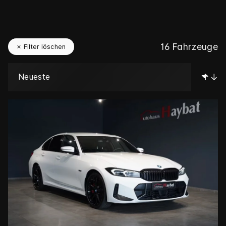
16
Fahrzeuge
✗ Filter löschen
↑↓