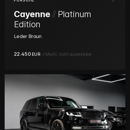
PORSCHE
/
/
Cayenne
Platinum
Edition
Leder Braun
22.450
EUR
//
MwSt. nicht ausweisbar