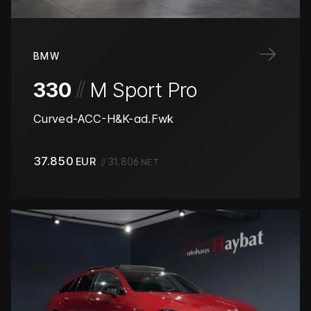
→
BMW
/
/
330
M Sport Pro
Curved-ACC-H&K-ad.Fwk
37.850
EUR
//
31.806
NET