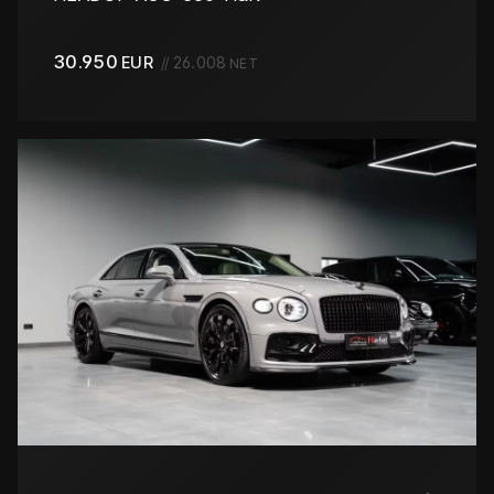
30.950
EUR
//
26.008
NET