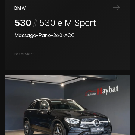
→
BMW
/
/
530
530 e M Sport
Massage-Pano-360-ACC
reserviert