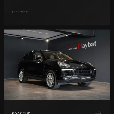
reserviert
→