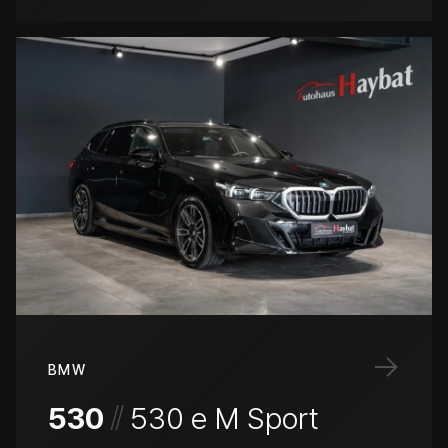
→
BMW
/
/
530
530 e M Sport