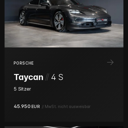
→
PORSCHE
/
/
Taycan
4 S
5 Sitzer
45.950
EUR
//
MwSt. nicht ausweisbar