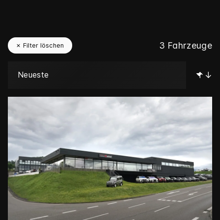
3
Fahrzeuge
✗ Filter löschen
↑↓