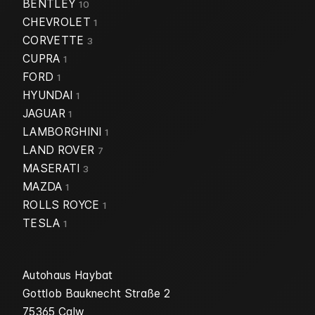
BENTLEY
10
CHEVROLET
1
CORVETTE
3
CUPRA
1
FORD
1
HYUNDAI
1
JAGUAR
1
LAMBORGHINI
1
LAND ROVER
7
MASERATI
3
MAZDA
1
ROLLS ROYCE
1
TESLA
1
Autohaus Haybat
Gottlob Bauknecht Straße 2
75365 Calw